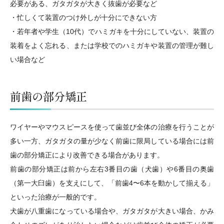
必要がある、ガタガタが大きく抜歯が必要など
・忙しくて装置のつけ外しが十分にできない方
・若年者や学生（10代）でハミガキを十分にしていない、装置の
装着をよく忘れる、または学校でのハミガキや装置の管理が難し
い場合など
前歯の部分矯正
ワイヤーやマウスピースを使って歯並び全体の治療を行うことが
多い一方、ガタガタの量が少なく前歯に限局している場合には前
歯の部分矯正により改善できる場合があります。
前歯の部分矯正は前から左右3番目の歯（犬歯）や6番目の奥歯
（第一大臼歯）を支えにして、「前歯4〜6本を動かして揃える」
といった治療が一般的です。
犬歯が八重歯になっている場合や、ガタガタが大きい場合、かみ