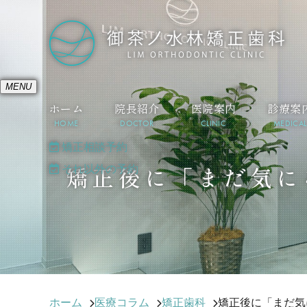
MENU
ホーム
院長紹介
医院案内
診療案
HOME
DOCTOR
CLINIC
MEDICAL
矯正相談予約
それ以外の予約
矯正後に「まだ気に
ホーム
医療コラム
矯正歯科
矯正後に「まだ気