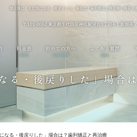
矯正後に「まだ気になる・後戻りした」場合は？歯列矯正と再治療｜御茶ノ
〒101-0062 東京都千代田区神田駿河台3丁目4-1 新御
内
料金表
初めての方へ
よくある質問
PRICE
FOR FIRST
Q&A
なる・後戻りした」場合
になる・後戻りした」場合は？歯列矯正と再治療