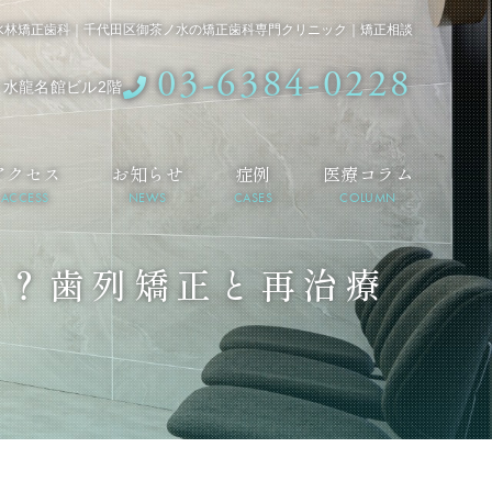
水林矯正歯科｜千代田区御茶ノ水の矯正歯科専門クリニック｜矯正相談
03-6384-0228
茶ノ水龍名館ビル2階
アクセス
お知らせ
症例
医療コラム
ACCESS
NEWS
CASES
COLUMN
は？歯列矯正と再治療